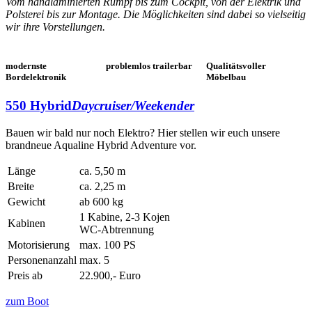
Vom handlaminierten Rumpf bis zum Cockpit, von der Elektrik und
Polsterei bis zur Montage. Die Möglichkeiten sind dabei so vielseitig
wir ihre Vorstellungen.
modernste
problemlos trailerbar
Qualitätsvoller
Bordelektronik
Möbelbau
550 Hybrid
Daycruiser/Weekender
Bauen wir bald nur noch Elektro? Hier stellen wir euch unsere
brandneue Aqualine Hybrid Adventure vor.
Länge
ca. 5,50 m
Breite
ca. 2,25 m
Gewicht
ab 600 kg
1 Kabine, 2-3 Kojen
Kabinen
WC-Abtrennung
Motorisierung
max. 100 PS
Personenanzahl
max. 5
Preis ab
22.900,- Euro
zum Boot