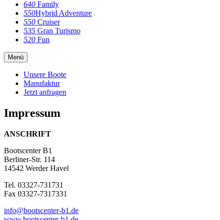
640
Family
550
Hybrid Adventure
550
Cruiser
535
Gran Turismo
520
Fun
Menü
Unsere Boote
Manufaktur
Jetzt anfragen
Impressum
ANSCHRIFT
Bootscenter B1
Berliner-Str. 114
14542 Werder Havel
Tel. 03327-731731
Fax 03327-7317331
info@bootscenter-b1.de
www.bootscenter-b1.de